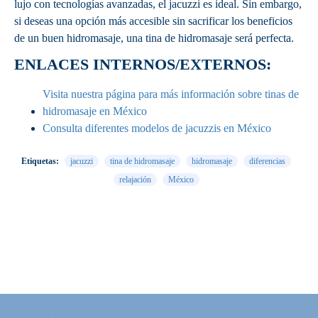
lujo con tecnologías avanzadas, el jacuzzi es ideal. Sin embargo,
si deseas una opción más accesible sin sacrificar los beneficios
de un buen hidromasaje, una tina de hidromasaje será perfecta.
ENLACES INTERNOS/EXTERNOS:
Visita
nuestra
página
para
más
información
sobre
tinas
de
hidromasaje
en
México
Consulta
diferentes
modelos
de
jacuzzis
en
México
Etiquetas:
jacuzzi
tina de hidromasaje
hidromasaje
diferencias
relajación
México