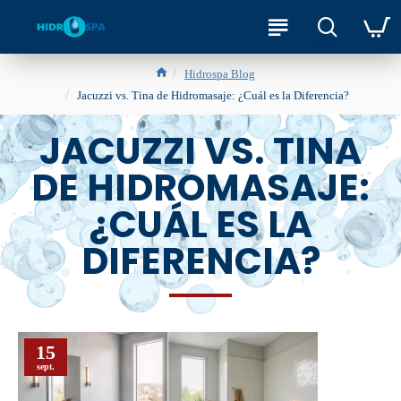
Hidrospa Blog
Jacuzzi vs. Tina de Hidromasaje: ¿Cuál es la Diferencia?
JACUZZI VS. TINA
DE HIDROMASAJE:
¿CUÁL ES LA
DIFERENCIA?
15
sept.