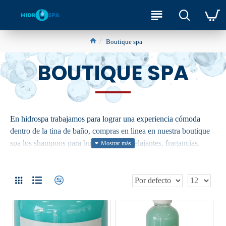
Boutique spa
BOUTIQUE SPA
En hidrospa trabajamos para lograr una experiencia cómoda
dentro de la tina de baño, compras en linea en nuestra boutique
spa los shampoos para burbujas, sales relajantes, fragancias,
esferas o bombas efervecentes y aroma-terapia con todos los
productos que complementan la relajación y bienestar que te
ofrece tener una tina de hidromasaje o jacuzzi.