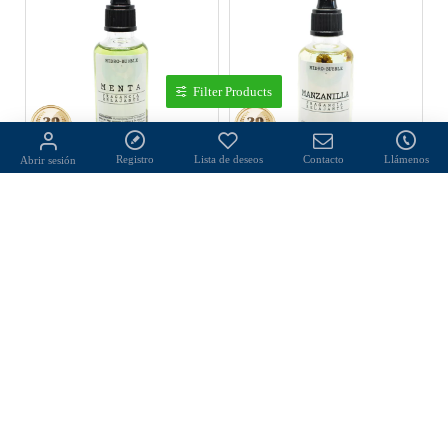
Filter Products
Registro
Lista de deseos
Contacto
Llámenos
Abrir sesión
Fragancia relajante para tina de baño aroma de menta
Fragancia relajante para tina de baño aroma de manzanilla
$155.00
$135.00
Comprar
Comprar