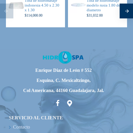
Tina de hidromasaje
Tina de hidromasaje
5 Almohadillas.
indonesia 4.50 x 2.30
modelo rusia 1.80 de
1 Filtro cartucho
x 1.30
diametro
$114,000.00
$31,032.00
PRECIO $ 73,656.00
Notas:
No incluye costo de envío, favor de cotizar con su vendedor.
No incluye desagüe y rebosadero.
Enrique Diaz de León # 552
No incluye manerales de llenado.
Esquina, C. Mexicaltzingo,
Tiempo de entrega de 8 a 10 día, con equipo plus de 10 a 15
días (en envíos foráneos depende del transporte).
Col Americana, 44160 Guadalajara, Jal.
Garantía real por dos años a partir de la fecha de entrega.
Para envíos foráneos más $750.00 del rejilla de madera (para
empaque).
SERVICIO AL CLIENTE
Contacto