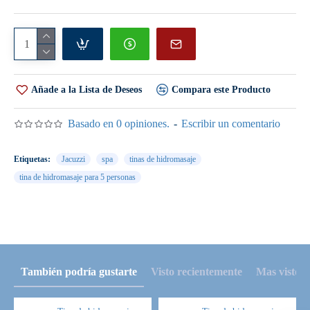
PRECIO $ 30,096.00
----------------------------------------------------------------------------------------
Añade a la Lista de Deseos
Compara este Producto
Seleccionar la opción con Equipo Plus
Incluye:
Basado en 0 opiniones.
-
Escribir un comentario
6 Hidrojet de alto flujo con regulación de presión
independiente, dirigibles y cromados.
12 Minijet cromados
Etiquetas:
Jacuzzi
spa
tinas de hidromasaje
10 Salidas blower
tina de hidromasaje para 5 personas
2 Lamparas de cromoterapia led de 12v.
8 Controles de toma de aire (máximo y mínimo) cromados.
2 Sespot de succión cromado.
1 Salida de llenado tipo cascada.
1 Aromaterapia.
3 Botón de encendido neumático, cromado.2 Moto-bomba de
1.5 hp. 100% silenciosa, con descarga al 100% en poliprileno (
También podría gustarte
Visto recientemente
Mas visto
no se pica, no se oxida, no contamina el agua. ) 120v.
1 Motor blower
1 Calentador eléctrico 220v.