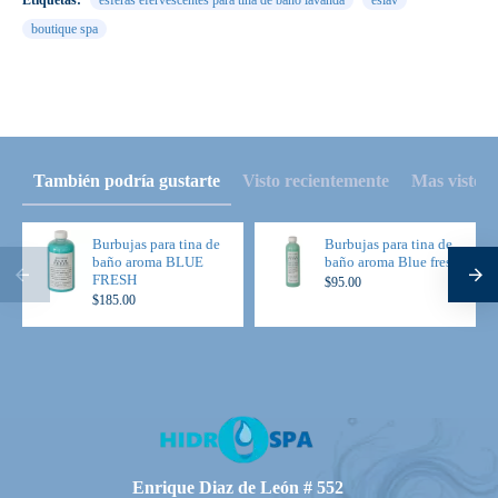
Etiquetas:
esferas efervescentes para tina de bano lavanda
eslav
boutique spa
También podría gustarte
Visto recientemente
Mas visto
Burbujas para tina de
Burbujas para tina de
baño aroma BLUE
baño aroma Blue fresh
FRESH
$95.00
$185.00
Enrique Diaz de León # 552