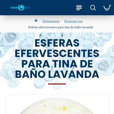
Hidromasaje
Boutique spa
Esferas efervescentes para tina de baño lavanda
ESFERAS
EFERVESCENTES
PARA TINA DE
BAÑO LAVANDA