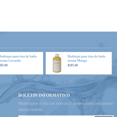
Burbujas para tina de baño
Burbujas para tina de baño
aroma Lavanda
aroma Mango
$95.00
$185.00
BOLETIN INFORMATIVO
Manténgase al día con noticias y promociones registrando
nuestro boletín