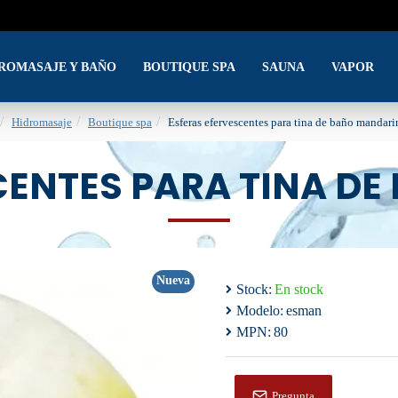
DROMASAJE Y BAÑO
BOUTIQUE SPA
SAUNA
VAPOR
Hidromasaje
Boutique spa
Esferas efervescentes para tina de baño mandari
CENTES PARA TINA D
Nueva
Stock:
En stock
Modelo:
esman
MPN:
80
Pregunta