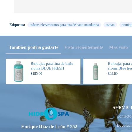
Etiquetas:
esferas efervescentes para tina de bano mandarina
esman
boutiqu
También podría gustarte
Visto recientemente
Mas visto
Burbujas para tina de baño
Burbujas para 
aroma BLUE FRESH
aroma Blue fre
$185.00
$95.00
SERVIC
Contacto
Devoluci
Enrique Diaz de León # 552