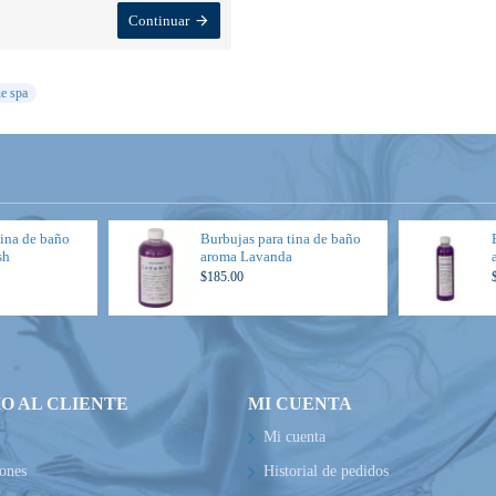
Continuar
e spa
tina de baño
Burbujas para tina de baño
sh
aroma Lavanda
$185.00
IO AL CLIENTE
MI CUENTA
Mi cuenta
ones
Historial de pedidos