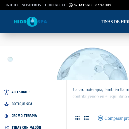
INICIO
NOSOTROS
CONTACTO
WHATSAPP 3327431019
TINAS DE HI
La cromoterapia, también llamad
ACCESORIOS
contribuyendo en el equilibrio 
BOTIQUE SPA
CROMO TERAPIA
Comparar pr
TINAS CON FALDÓN