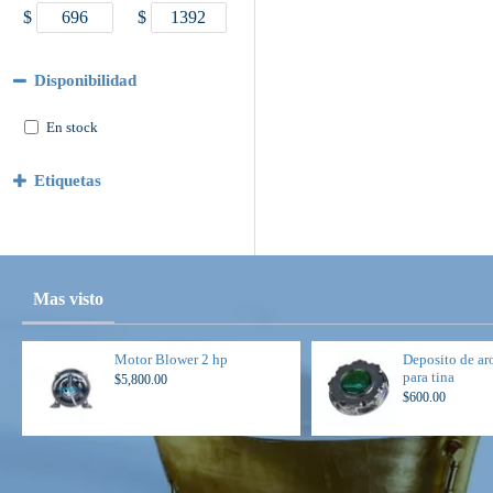
$
$
Disponibilidad
En stock
Etiquetas
Mas visto
Motor Blower 2 hp
Deposito de ar
para tina
$5,800.00
$600.00