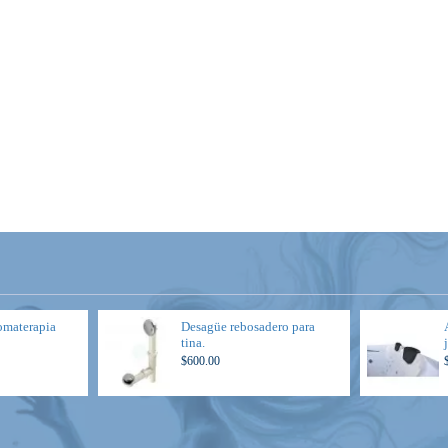
omaterapia
Desagüe rebosadero para
tina.
$600.00