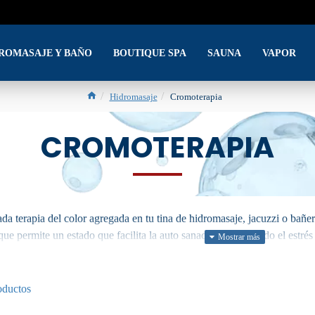
DROMASAJE Y BAÑO
BOUTIQUE SPA
SAUNA
VAPOR
Hidromasaje
Cromoterapia
CROMOTERAPIA
a terapia del color agregada en tu tina de hidromasaje, jacuzzi o bañera
que permite un estado que facilita la auto sanación, eliminando el estré
oductos