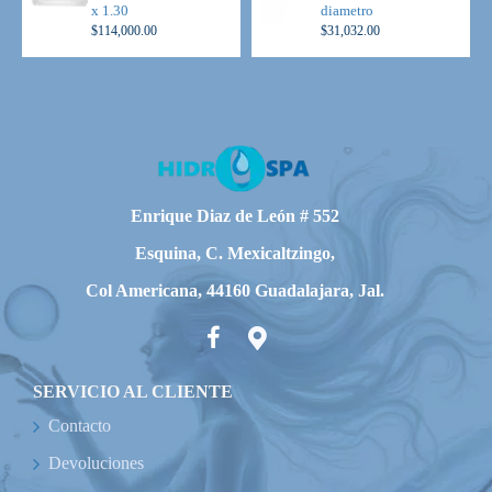
10- Boquillas de aire (blower).
x 1.30
diametro
$114,000.00
$31,032.00
9- Controles de aire (máximo y mínimo) cromados.
3- Sespot de succión cromado.
4- Botón de encendido neumático, cromado.
2- Motobomba de 1.5 h.p. 100% silenciosa con descarga al
100% de polipropileno.
Enrique Diaz de León # 552
1- Motobomba de 2 h.p. 100% silenciosa con descarga al
100% de polipropileno.
Esquina, C. Mexicaltzingo,
1- Motor blower
Col Americana, 44160 Guadalajara, Jal.
1- Calentador eléctrico a 220v.
1- Filtro cartucho.
SERVICIO AL CLIENTE
3- Lamparas de cromoterapia.
Contacto
4- Almohaditas.
Devoluciones