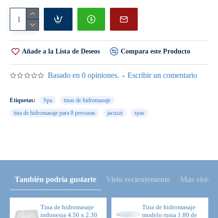
1- Botón de encendido neumático, cromado.
1- Motobomba de 1.5 h.p. 100% silenciosa con descarga al
100% de polipropileno.
Añade a la Lista de Deseos
Compara este Producto
Precio $ 40,560.00
Basado en 0 opiniones.
-
Escribir un comentario
___________________________________________________
Etiquetas:
Spa
tinas de hidromasaje
tina de hidromasaje para 8 personas
jacuzzi
spas
Seleccionar la opción con equipo equipo plus
Incluye:
6- Hidrojet de alto flujo con regulación independiente y
dirigibles, cromados.
También podría gustarte
Visto recientemente
Mas visto
12- Minijet (6 en cada asiento esquinado).
5 - Jet medianos (en la parte de los pies).
Tina de hidromasaje
Tina de hidromasaje
indonesia 4.50 x 2.30
modelo rusia 1.80 de