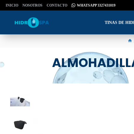
INICIO
NOSOTROS
CONTACTO
WHATSAPP 3327431019
TINAS DE HI
ALMOHADILLA