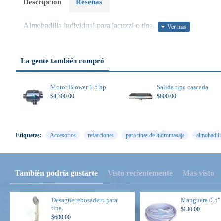
Descripción
Reseñas
Almohadilla individual para jacuzzi o tina.
La gente también compró
Motor Blower 1.5 hp
Salida tipo cascada
$4,300.00
$800.00
Etiquetas:
Accesorios
refacciones
para tinas de hidromasaje
almohadill
También podría gustarte
Visto recientemente
Mas visto
Desagüe rebosadero para
Manguera 0.5"
tina.
$130.00
$600.00