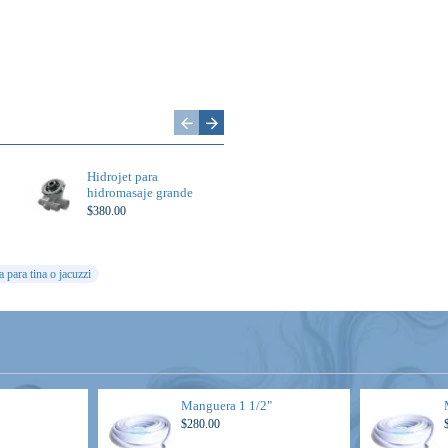
Hidrojet para
Deposito de
hidromasaje grande
aromaterapia para tina
$380.00
$600.00
a para tina o jacuzzi
Manguera 1 1/2"
$280.00