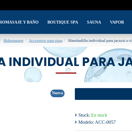
DROMASAJE Y BAÑO
BOUTIQUE SPA
SAUNA
VAPOR
Hidromasaje
Accesorios para tinas
Almohadilla individual para jacuzzi o t
 INDIVIDUAL PARA JA
Ganador del premio
Nueva
Más que tu baño de burbujas prome
Stock:
En stock
Modelo:
ACC-0057