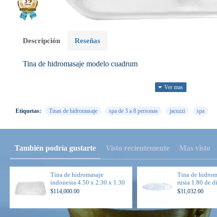
Descripción
Reseñas
Tina de hidromasaje modelo cuadrum
Fabricado:
Etiquetas:
Tinas de hidromasaje
spa de 3 a 8 personas
jacuzzi
spa
Con acrílico termoformado de 4 mm. Anti bacterias
Reforzado:
Con 4 capas de fibra de vidrio y doble refuerzo en cejas y piso.
También podría gustarte
Visto recientemente
Mas visto
Termicidad:
Tina de hidromasaje
Tina de hidro
una capa de espuma de poliuretano.
indonesia 4.50 x 2.30 x 1.30
rusia 1.80 de 
$114,000.00
$31,032.00
Conexiones:
Manguera PVC de alta presión antibacterial.