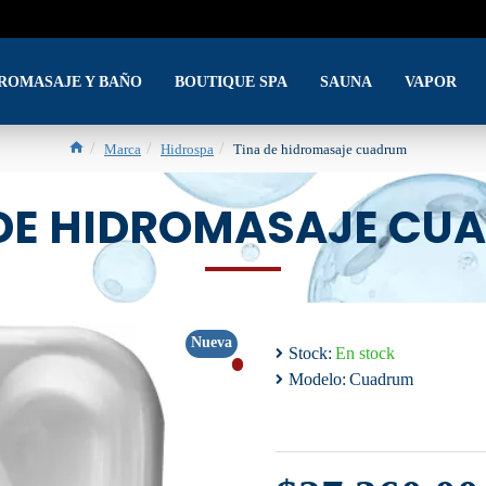
DROMASAJE Y BAÑO
BOUTIQUE SPA
SAUNA
VAPOR
Marca
Hidrospa
Tina de hidromasaje cuadrum
 DE HIDROMASAJE CU
Nueva
Stock:
En stock
Modelo:
Cuadrum