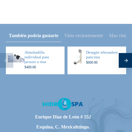
También podría gustarte
Visto recientemente
Mas visto
Almohadilla
Desagüe rebosadero
individual para
para tina.
jacuzzi o tina
$600.00
$400.00
Enrique Diaz de León # 552
Esquina, C. Mexicaltzingo,