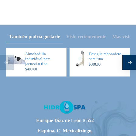
También podría gustarte
Visto recientemente
Mas visto
Almohadilla
Desagüe rebosadero
individual para
para tina.
jacuzzi o tina
$600.00
$400.00
Enrique Diaz de León # 552
Esquina, C. Mexicaltzingo,