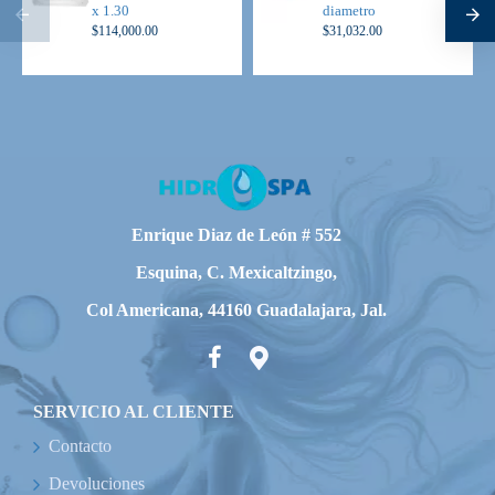
azul).
x 1.30
diametro
1 Aromaterapia (depósito donde le viertes aromas)
$114,000.00
$31,032.00
2 Controles de toma de aire (máximo y mínimo) cromados.
1 Sespot de succión cromado.
1 Botón de encendido neumático, cromado.
1 Motobomba de 2 hp. 100% silenciosa, con descarga al
100% en poliprileno (no se pica, no se oxida, no contamina
el agua).
Enrique Diaz de León # 552
Precio. $ 21,516.00
Esquina, C. Mexicaltzingo,
Col Americana, 44160 Guadalajara, Jal.
---------------------------------------------------------------------------
---------------------------------
SERVICIO AL CLIENTE
Seleccionar la opción para comprar con equipo Premier
Contacto
Incluye:
Devoluciones