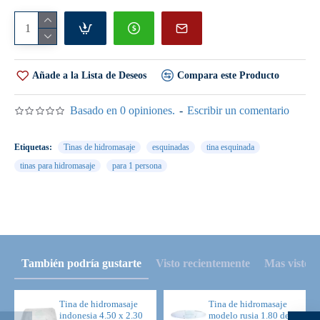
Precio $ 16,368.00
Añade a la Lista de Deseos
Compara este Producto
---------------------------------------------------------------------------
-------------------
Basado en 0 opiniones.
-
Escribir un comentario
Etiquetas:
Tinas de hidromasaje
esquinadas
tina esquinada
Seleccionar la opción para comprar con equipo Plus
tinas para hidromasaje
para 1 persona
Incluye:
12 Minijet cromados (en el respaldo).
6 Hidrojet de alto flujo con regulación de presión
independiente, dirigibles y cromados (2 para los pies y 2 a
cada lado).
También podría gustarte
Visto recientemente
Mas visto
1 Salida de llenado tipo cascada en acero inoxidable.
2 Almohaditas para recostarse.
1 Lámpara de Cromoterapias (lámpara de leds a 12v. color
Tina de hidromasaje
Tina de hidromasaje
indonesia 4.50 x 2.30
modelo rusia 1.80 de