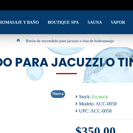
DROMASAJE Y BAÑO
BOUTIQUE SPA
SAUNA
VAPOR
Botón de encendido para jacuzzi o tina de hidromasaje
O PARA JACUZZI O T
Nueva
Stock:
En stock
Modelo:
ACC-0058
UPC:
ACC-0058
$350.00