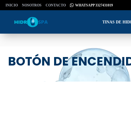
INICIO
NOSOTROS
CONTACTO
WHATSAPP 3327431019
TINAS DE HI
BOTÓN DE ENCENDID