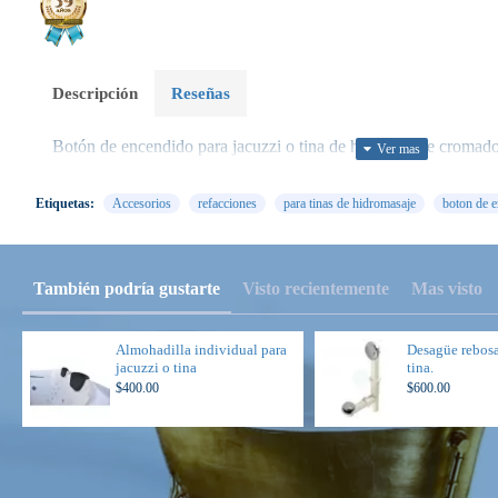
Descripción
Reseñas
Botón de encendido para jacuzzi o tina de hidromasaje cromado
Etiquetas:
Accesorios
refacciones
para tinas de hidromasaje
boton de e
También podría gustarte
Visto recientemente
Mas visto
Almohadilla individual para
Desagüe rebosa
jacuzzi o tina
tina.
$400.00
$600.00