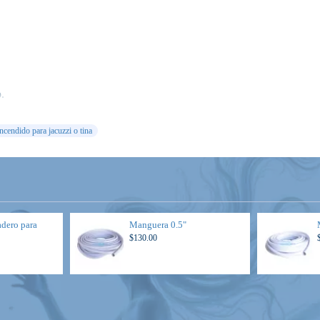
.
ncendido para jacuzzi o tina
dero para
Manguera 0.5"
$130.00