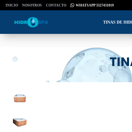
INICIO
NOSOTROS
CONTACTO
WHATSAPP 3327431019
TINAS DE HI
TI