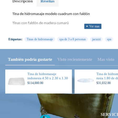
Descripción
Reseñas
Tina de hidromasaje modelo cuadrum con faldón
Tinas con faldón de madera cumarú
Etiquetas:
Tinas de hidromasaje
spa de 3 a 8 personas
jacuzzi
spa
Notas:
No incluye costo de envío, favor de cotizar con su vendedor.
También podría gustarte
Visto recientemente
Mas visto
No incluye desagüe y rebosadero.
No incluye manerales de llenado.
Tina de hidromasaje
Tina de hidro
indonesia 4.50 x 2.30 x 1.30
rusia 1.80 de 
$114,000.00
$31,032.00
SERVIC