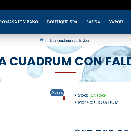
DROMASAJE Y BAÑO
BOUTIQUE SPA
SAUNA
VAPOR
Tina cuadrum con faldón
NA CUADRUM CON FAL
Nueva
Stock:
En stock
Modelo:
CRUADUM