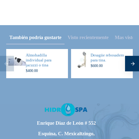
También podría gustarte
Visto recientemente
Mas visto
Almohadilla
Desagüe rebosadero
individual para
para tina.
jacuzzi o tina
$600.00
$400.00
Enrique Diaz de León # 552
Esquina, C. Mexicaltzingo,