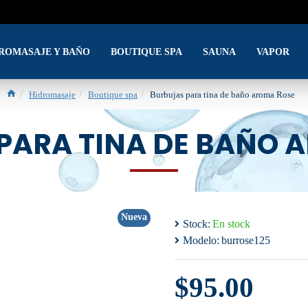
DROMASAJE Y BAÑO
BOUTIQUE SPA
SAUNA
VAPOR
Hidromasaje
Boutique spa
Burbujas para tina de baño aroma Rose
PARA TINA DE BAÑO 
Nueva
Stock:
En stock
Modelo:
burrose125
$95.00